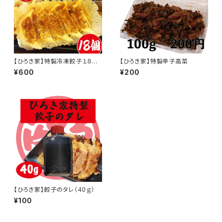
【ひろき家】特製冷凍餃子１８個
【ひろき家】特製辛子高菜
入
¥600
¥200
【ひろき家】餃子のタレ（40ｇ）
¥100