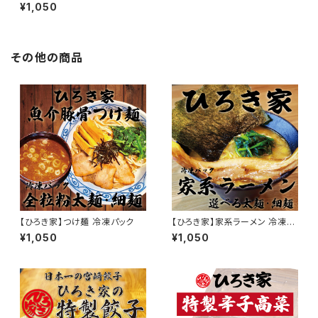
¥1,050
その他の商品
【ひろき家】つけ麺 冷凍パック
【ひろき家】家系ラーメン 冷凍パ
ック
¥1,050
¥1,050